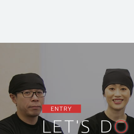
ENTRY
LET'S D
O