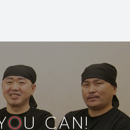
Y
O
U CAN!