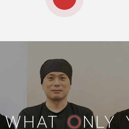
WHAT
O
NLY 